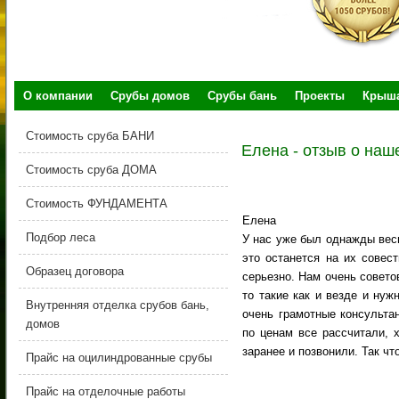
О компании
Срубы домов
Срубы бань
Проекты
Крыш
Стоимость сруба БАНИ
Елена - отзыв о наш
Стоимость сруба ДОМА
Стоимость ФУНДАМЕНТА
Елена
Подбор леса
У нас уже был однажды вес
это останется на их сове
Образец договора
серьезно. Нам очень совет
то такие как и везде и нуж
Внутренняя отделка срубов бань,
очень грамотные консульта
домов
по ценам все рассчитали, 
заранее и позвонили. Так чт
Прайс на оцилиндрованные срубы
Прайс на отделочные работы